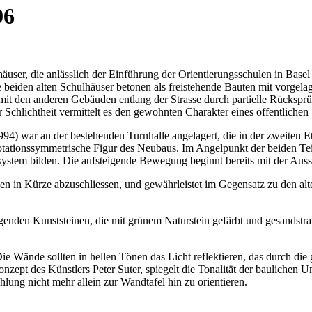
96
user, die anlässlich der Einführung der Orientierungsschulen in Base
beiden alten Schulhäuser betonen als freistehende Bauten mit vorgelage
 mit den anderen Gebäuden entlang der Strasse durch partielle Rücksp
 Schlichtheit vermittelt es den gewohnten Charakter eines öffentlichen
94) war an der bestehenden Turnhalle angelagert, die in der zweiten Et
rotationssymmetrische Figur des Neubaus. Im Angelpunkt der beiden Teil
system bilden. Die aufsteigende Bewegung beginnt bereits mit der Aus
n in Kürze abzuschliessen, und gewährleistet im Gegensatz zu den alten
agenden Kunststeinen, die mit grünem Naturstein gefärbt und gesandstr
Wände sollten in hellen Tönen das Licht reflektieren, das durch die gr
ept des Künstlers Peter Suter, spiegelt die Tonalität der baulichen
ung nicht mehr allein zur Wandtafel hin zu orientieren.