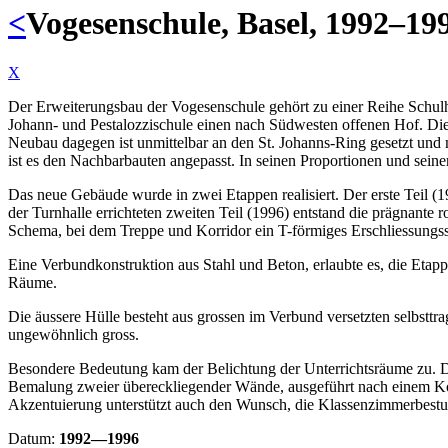
<
Vogesenschule, Basel, 1992–19
X
Der Erweiterungsbau der Vogesenschule gehört zu einer Reihe Schulhä
Johann- und Pestalozzischule einen nach Südwesten offenen Hof. Die 
Neubau dagegen ist unmittelbar an den St. Johanns-Ring gesetzt und
ist es den Nachbarbauten angepasst. In seinen Proportionen und seiner
Das neue Gebäude wurde in zwei Etappen realisiert. Der erste Teil (19
der Turnhalle errichteten zweiten Teil (1996) entstand die prägnante 
Schema, bei dem Treppe und Korridor ein T-förmiges Erschliessungs
Eine Verbundkonstruktion aus Stahl und Beton, erlaubte es, die Etappe
Räume.
Die äussere Hülle besteht aus grossen im Verbund versetzten selbsttr
ungewöhnlich gross.
Besondere Bedeutung kam der Belichtung der Unterrichtsräume zu. Die 
Bemalung zweier übereckliegender Wände, ausgeführt nach einem Konz
Akzentuierung unterstützt auch den Wunsch, die Klassenzimmerbestuhl
Datum:
1992—1996