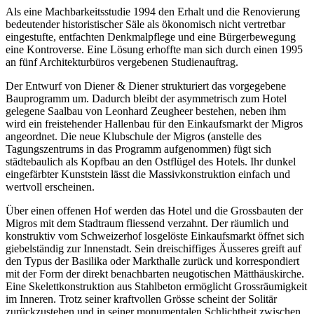
Als eine Machbarkeitsstudie 1994 den Erhalt und die Renovierung
bedeutender historistischer Säle als ökonomisch nicht vertretbar
eingestufte, entfachten Denkmalpflege und eine Bürgerbewegung
eine Kontroverse. Eine Lösung erhoffte man sich durch einen 1995
an fünf Architekturbüros vergebenen Studienauftrag.
Der Entwurf von Diener & Diener strukturiert das vorgegebene
Bauprogramm um. Dadurch bleibt der asymmetrisch zum Hotel
gelegene Saalbau von Leonhard Zeugheer bestehen, neben ihm
wird ein freistehender Hallenbau für den Einkaufsmarkt der Migros
angeordnet. Die neue Klubschule der Migros (anstelle des
Tagungszentrums in das Programm aufgenommen) fügt sich
städtebaulich als Kopfbau an den Ostflügel des Hotels. Ihr dunkel
eingefärbter Kunststein lässt die Massivkonstruktion einfach und
wertvoll erscheinen.
Über einen offenen Hof werden das Hotel und die Grossbauten der
Migros mit dem Stadtraum fliessend verzahnt. Der räumlich und
konstruktiv vom Schweizerhof losgelöste Einkaufsmarkt öffnet sich
giebelständig zur Innenstadt. Sein dreischiffiges Äusseres greift auf
den Typus der Basilika oder Markthalle zurück und korrespondiert
mit der Form der direkt benachbarten neugotischen Mätthäuskirche.
Eine Skelettkonstruktion aus Stahlbeton ermöglicht Grossräumigkeit
im Inneren. Trotz seiner kraftvollen Grösse scheint der Solitär
zurückzustehen und in seiner monumentalen Schlichtheit zwischen