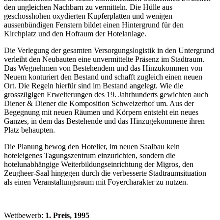
den ungleichen Nachbarn zu vermitteln. Die Hülle aus
geschosshohen oxydierten Kupferplatten und wenigen
aussenbündigen Fenstern bildet einen Hintergrund für den
Kirchplatz und den Hofraum der Hotelanlage.
Die Verlegung der gesamten Versorgungslogistik in den Untergrund
verleiht den Neubauten eine unvermittelte Präsenz im Stadtraum.
Das Wegnehmen von Bestehendem und das Hinzukommen von
Neuem konturiert den Bestand und schafft zugleich einen neuen
Ort. Die Regeln hierfür sind im Bestand angelegt. Wie die
grosszügigen Erweiterungen des 19. Jahrhunderts gewichten auch
Diener & Diener die Komposition Schweizerhof um. Aus der
Begegnung mit neuen Räumen und Körpern entsteht ein neues
Ganzes, in dem das Bestehende und das Hinzugekommene ihren
Platz behaupten.
Die Planung bewog den Hotelier, im neuen Saalbau kein
hoteleigenes Tagungszentrum einzurichten, sondern die
hotelunabhängige Weiterbildungseinrichtung der Migros, den
Zeugheer-Saal hingegen durch die verbesserte Stadtraumsituation
als einen Veranstaltungsraum mit Foyercharakter zu nutzen.
Wettbewerb:
1. Preis, 1995