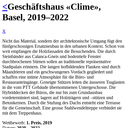
<
Geschäftshaus «Clime»,
Basel, 2019–2022
X
Nicht das Material, sondern der architektonische Umgang fügt den
fünfgeschossigen Ersatzneubau in den urbanen Kontext. Schon von
weit empfangen die Holzfassaden die Besuchenden. Die durch
Steinbänder aus Calanca-Gneis und bodentiefe Fenster
durchbrochenen Stirnen sollen an traditionelle repräsentative
Stadtpalais erinnern. Die langen hofbildenden Flanken sind durch
Mäandrieren und ein geschwungenes Vordach gegliedert und
schaffen eine intime Atmosphäre für die Büro- und
Restauranteingänge. Geneigte Stützen leiten die äusseren Traglasten
in die vom PTT Gebäude übernommenen Untergeschosse. Die
Hybriddecken der Büros, die nur bis zum Grundausbau
vordeterminiert sind, lagern auf Holzträgern und –stützen und
Betonkernen. Durch die Stufung des Dachs entsteht eine Terrasse
für die Gemeinschaft. Eine grosse Stahlwendeltreppe verbindet sie
mit dem Treppenhaus.
Wettbewerb:
1. Preis, 2019
Datum:
2020
—
2022