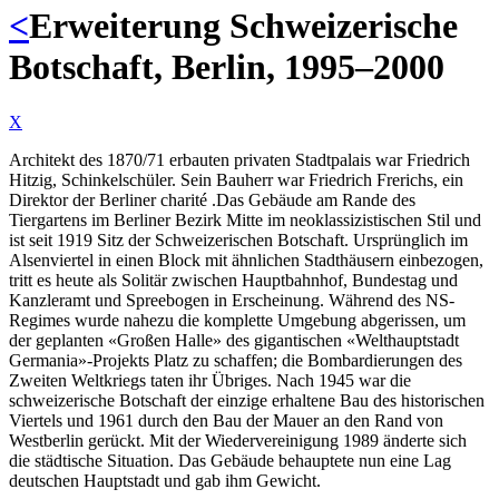
<
Erweiterung Schweizerische
Botschaft, Berlin, 1995–2000
X
Architekt des 1870/71 erbauten privaten Stadtpalais war Friedrich
Hitzig, Schinkelschüler. Sein Bauherr war Friedrich Frerichs, ein
Direktor der Berliner charité .Das Gebäude am Rande des
Tiergartens im Berliner Bezirk Mitte im neoklassizistischen Stil und
ist seit 1919 Sitz der Schweizerischen Botschaft. Ursprünglich im
Alsenviertel in einen Block mit ähnlichen Stadthäusern einbezogen,
tritt es heute als Solitär zwischen Hauptbahnhof, Bundestag und
Kanzleramt und Spreebogen in Erscheinung. Während des NS-
Regimes wurde nahezu die komplette Umgebung abgerissen, um
der geplanten «Großen Halle» des gigantischen «Welthauptstadt
Germania»-Projekts Platz zu schaffen; die Bombardierungen des
Zweiten Weltkriegs taten ihr Übriges. Nach 1945 war die
schweizerische Botschaft der einzige erhaltene Bau des historischen
Viertels und 1961 durch den Bau der Mauer an den Rand von
Westberlin gerückt. Mit der Wiedervereinigung 1989 änderte sich
die städtische Situation. Das Gebäude behauptete nun eine Lag
deutschen Hauptstadt und gab ihm Gewicht.