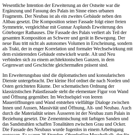
Wesentliche Intention der Erweiterung an der Ostseite war die
Ergänzung und Fassung des Palais im Sinne eines urbanen
Fragments. Der Neubau ist als ein zweites Gebäude neben den
Altbau gesetzt. Die Komposition seiner Fassade folgt einer freien
Symmetrie, vergleichbar mit Gunnar Asplunds Erweiterung des
Göteborger Rathauses. Die Fassade des Palais verliert als Teil der
gesamten Komposition an Schwere und gerät in Bewegung. Der
neue Bau tritt nicht als autonomes Volumen in Erscheinung, sondern
als Trakt, der in enger Korrelation und formaler Wechselwirkung mit
dem existierenden Gebäude entwickelt wurde. Alt und Neu
verbinden sich zu einem architektonischen Ganzen, in dem
Gegenwart und Geschichte gleichermaßen präsent sind.
Im Erweiterungsbau sind die diplomatischen und konsularischen
Dienste untergebracht. Der kleine Hof ordnet die nach Norden und
Osten gerichteten Räume. Der schematischen Ordnung der
klassizistischen Palastfassade steht die elementare Figur von Wand
und Öffnung gegenüber. Im Wechselspiel von leeren
Maueröffnungen und Wand entstehen vielfältige Dialoge zwischen
Innen und Aussen, Massivität und Öffnung, Alt- und Neubau. Auch
durch die Materialität seines Äusseren ist der Neubau zum Palais in
Beziehung gesetzt. Die Zementmischung mit farbigen Sanden und
das Sandstrahlen schaffen Tonalitäten zwischen Grau und Ocker.
Die Fassade des Neubaus wurde fugenlos in einem Arbeitsgang
gegossen. Es waren 36 Stunden. Oberdorläer Muschelkalk, der für