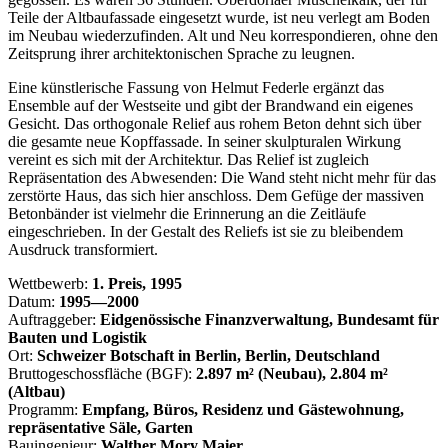
Teile der Altbaufassade eingesetzt wurde, ist neu verlegt am Boden
im Neubau wiederzufinden. Alt und Neu korrespondieren, ohne den
Zeitsprung ihrer architektonischen Sprache zu leugnen.
Eine künstlerische Fassung von Helmut Federle ergänzt das
Ensemble auf der Westseite und gibt der Brandwand ein eigenes
Gesicht. Das orthogonale Relief aus rohem Beton dehnt sich über
die gesamte neue Kopffassade. In seiner skulpturalen Wirkung
vereint es sich mit der Architektur. Das Relief ist zugleich
Repräsentation des Abwesenden: Die Wand steht nicht mehr für das
zerstörte Haus, das sich hier anschloss. Dem Gefüge der massiven
Betonbänder ist vielmehr die Erinnerung an die Zeitläufe
eingeschrieben. In der Gestalt des Reliefs ist sie zu bleibendem
Ausdruck transformiert.
Wettbewerb:
1. Preis, 1995
Datum:
1995—2000
Auftraggeber:
Eidgenössische Finanzverwaltung, Bundesamt für
Bauten und Logistik
Ort:
Schweizer Botschaft in Berlin, Berlin, Deutschland
Bruttogeschossfläche (BGF):
2.897 m² (Neubau), 2.804 m²
(Altbau)
Programm:
Empfang, Büros, Residenz und Gästewohnung,
repräsentative Säle, Garten
Bauingenieur:
Walther Mory Maier